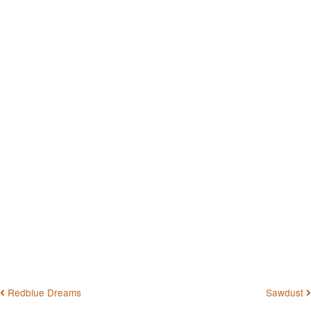
BEITRAGSNAVIGATION
Redblue Dreams
Sawdust