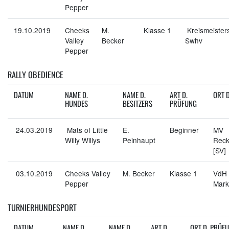
Pepper
19.10.2019
Cheeks
M.
Klasse 1
Kreismeister
Valley
Becker
Swhv
Pepper
RALLY OBEDIENCE
DATUM
NAME D.
NAME D.
ART D.
ORT 
HUNDES
BESITZERS
PRÜFUNG
24.03.2019
Mats of Little
E.
Beginner
MV
Willy Willys
Peinhaupt
Reck
[SV]
03.10.2019
Cheeks Valley
M. Becker
Klasse 1
VdH
Pepper
Mark
TURNIERHUNDESPORT
DATUM
NAME D.
NAME D.
ART D.
ORT D. PRÜF