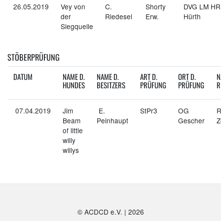
26.05.2019
Vey von
C.
Shorty
DVG LM HR
der
Riedesel
Erw.
Hürth
Siegquelle
STÖBERPRÜFUNG
DATUM
NAME D.
NAME D.
ART D.
ORT D.
N
HUNDES
BESITZERS
PRÜFUNG
PRÜFUNG
R
07.04.2019
Jim
E.
StPr3
OG
R
Beam
Peinhaupt
Gescher
Z
of little
willy
willys
© ACDCD e.V.
|
2026