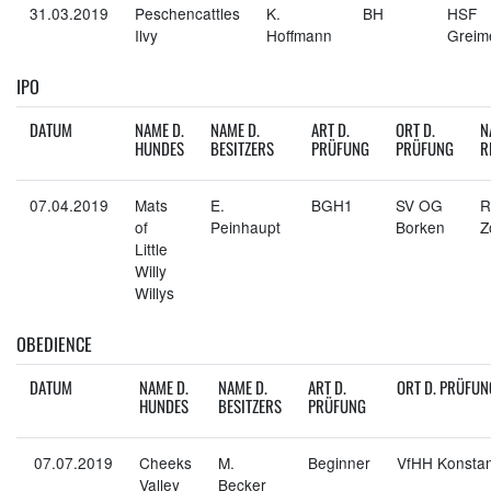
31.03.2019
Peschencattles
K.
BH
HSF
Ilvy
Hoffmann
Greim
IPO
DATUM
NAME D.
NAME D.
ART D.
ORT D.
N
HUNDES
BESITZERS
PRÜFUNG
PRÜFUNG
R
07.04.2019
Mats
E.
BGH1
SV OG
R
of
Peinhaupt
Borken
Z
Little
Willy
Willys
OBEDIENCE
DATUM
NAME D.
NAME D.
ART D.
ORT D. PRÜFUN
HUNDES
BESITZERS
PRÜFUNG
07.07.2019
Cheeks
M.
Beginner
VfHH Konsta
Valley
Becker