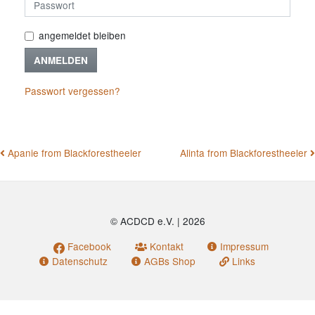
angemeldet bleiben
ANMELDEN
Passwort vergessen?
BEITRAGSNAVIGATION
Apanie from Blackforestheeler
Alinta from Blackforestheeler
© ACDCD e.V.
|
2026
Facebook
Kontakt
Impressum
Datenschutz
AGBs Shop
Links