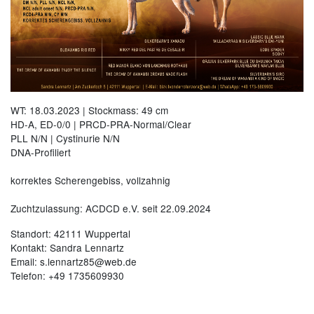
WT: 18.03.2023 | Stockmass: 49 cm
HD-A, ED-0/0 | PRCD-PRA-Normal/Clear
PLL N/N | Cystinurie N/N
DNA-Profiliert
korrektes Scherengebiss, vollzahnig
Zuchtzulassung: ACDCD e.V. seit 22.09.2024
Standort: 42111 Wuppertal
Kontakt: Sandra Lennartz
Email: s.lennartz85@web.de
Telefon: +49 1735609930