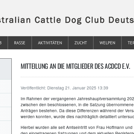
B
RASSE
AKTIVITÄTEN
ZUCHT
WELPEN
TE
MITTEILUNG AN DIE MITGLIEDER DES ACDCD E.V.
Veröffentlicht:
Dienstag 21. Januar 2025 13:39
Im Rahmen der vergangenen Jahreshauptversammlung 2024 
zwischen den beschlossenen, in die Satzung übernommenen
Anträgen bestehen. Da diese Differenzen während der Vers
werden konnten, wurde dies nachträglich detailliert untersuc
Hierbei wurden alle seit Amtseintritt von Frau Hoffmann un
den eingetragenen Satzungen und dem aktuellen Registerger