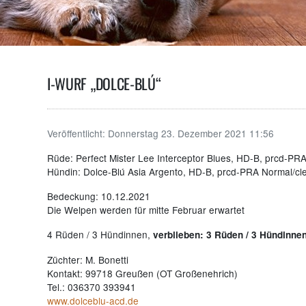
I-WURF „DOLCE-BLÚ“
Veröffentlicht:
Donnerstag 23. Dezember 2021 11:56
Rüde: Perfect Mister Lee Interceptor Blues, HD-B, prcd-PR
Hündin: Dolce-Blú Asia Argento, HD-B, prcd-PRA Normal/cl
Bedeckung: 10.12.2021
Die Welpen werden für mitte Februar erwartet
4 Rüden / 3 Hündinnen,
verblieben: 3 Rüden / 3 Hündinnen
Züchter: M. Bonetti
Kontakt: 99718 Greußen (OT Großenehrich)
Tel.: 036370 393941
w
ww.dolceblu-acd.de