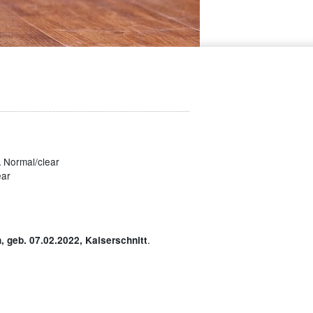
A Normal/clear
ear
.
, geb. 07.02.2022, Kaiserschnitt