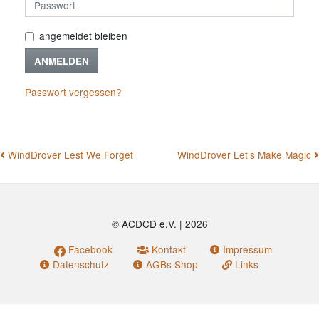
angemeldet bleiben
ANMELDEN
Passwort vergessen?
BEITRAGSNAVIGATION
WindDrover Lest We Forget
WindDrover Let’s Make Magic
© ACDCD e.V.
|
2026
Facebook
Kontakt
Impressum
Datenschutz
AGBs Shop
Links