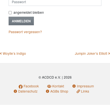
angemeldet bleiben
ANMELDEN
Passwort vergessen?
BEITRAGSNAVIGATION
Woylie’s Indigo
Jumpin Joker’s Elliott
© ACDCD e.V.
|
2026
Facebook
Kontakt
Impressum
Datenschutz
AGBs Shop
Links