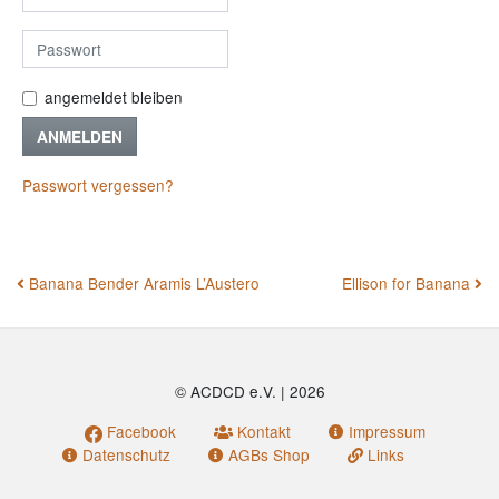
angemeldet bleiben
ANMELDEN
Passwort vergessen?
BEITRAGSNAVIGATION
Banana Bender Aramis L’Austero
Ellison for Banana
© ACDCD e.V.
|
2026
Facebook
Kontakt
Impressum
Datenschutz
AGBs Shop
Links