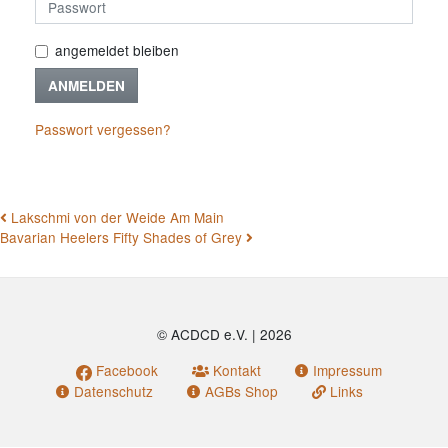
angemeldet bleiben
ANMELDEN
Passwort vergessen?
BEITRAGSNAVIGATION
Lakschmi von der Weide Am Main
Bavarian Heelers Fifty Shades of Grey
© ACDCD e.V.
|
2026
Facebook
Kontakt
Impressum
Datenschutz
AGBs Shop
Links