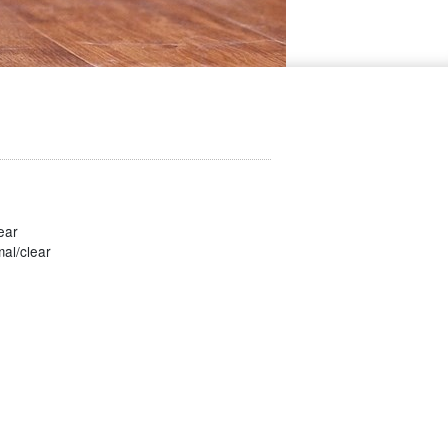
ear
al/clear